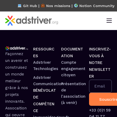
Git Hub |
Nos missions
|
Notion Community
L’association
Projets
RESSOURC
DOCUMENT
INSCRIVEZ-
Blog
Façonnez
ES
ATION
VOUS À
un avenir et
FAQ
Adstriver
Compte
NOTRE
construisez
Technologies
engagement
NEWSLETT
Contact
un monde
citoyen
ER
Adstriver
meilleur
Communication
Présentation
Email
grâce à nos
de
BÉNÉVOLAT
projets
l'association
DE
innovants.
(à venir)
COMPÉTEN
Assocaition
+33 (0)1 59
CE
qui oeuvre
04 11 77