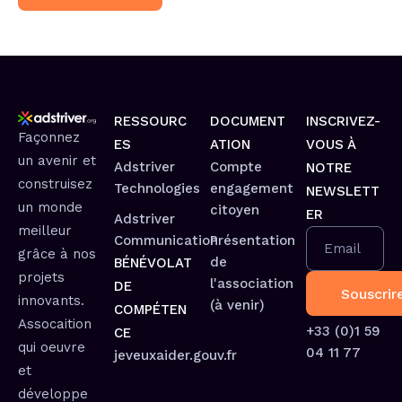
RESSOURC
DOCUMENT
INSCRIVEZ-
Façonnez
ES
ATION
VOUS À
un avenir et
Adstriver
Compte
NOTRE
construisez
Technologies
engagement
NEWSLETT
un monde
citoyen
ER
Adstriver
meilleur
Communication
Présentation
Email
grâce à nos
de
BÉNÉVOLAT
projets
l'association
DE
innovants.
(à venir)
COMPÉTEN
Assocaition
+33 (0)1 59
CE
qui oeuvre
04 11 77
jeveuxaider.gouv.fr
et
développe