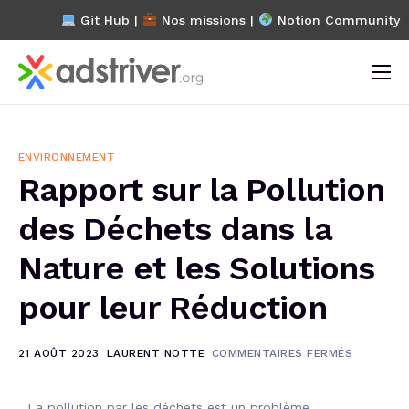
Git Hub |
Nos missions
|
Notion Community
L’association
Projets
ENVIRONNEMENT
Blog
Rapport sur la Pollution
FAQ
des Déchets dans la
Contact
Nature et les Solutions
pour leur Réduction
21 AOÛT 2023
LAURENT NOTTE
COMMENTAIRES FERMÉS
La pollution par les déchets est un problème