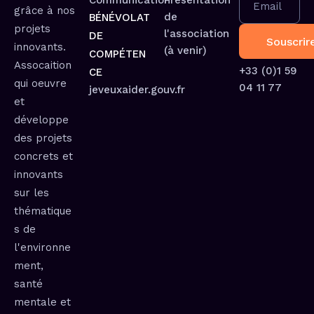
Communication
Présentation
Email
grâce à nos
de
BÉNÉVOLAT
projets
l'association
DE
innovants.
(à venir)
COMPÉTEN
Assocaition
+33 (0)1 59
CE
qui oeuvre
04 11 77
jeveuxaider.gouv.fr
et
développe
des projets
concrets et
innovants
sur les
thématique
s de
l'environne
ment,
santé
mentale et