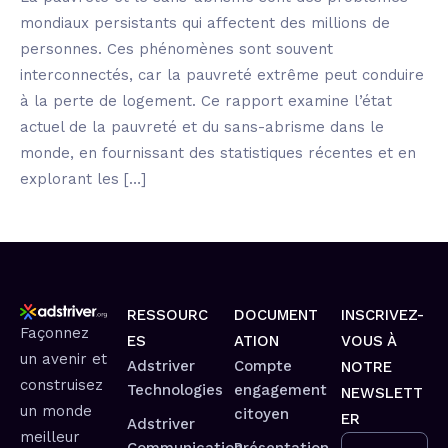
mondiaux persistants qui affectent des millions de
personnes. Ces phénomènes sont souvent
interconnectés, car la pauvreté extrême peut conduire
à la perte de logement. Ce rapport examine l’état
actuel de la pauvreté et du sans-abrisme dans le
monde, en fournissant des statistiques récentes et en
explorant les […]
RESSOURC
DOCUMENT
INSCRIVEZ-
Façonnez
ES
ATION
VOUS À
un avenir et
Adstriver
Compte
NOTRE
construisez
Technologies
engagement
NEWSLETT
un monde
citoyen
ER
Adstriver
meilleur